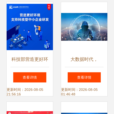
落幕，共筑网安人
技术研发
才新高地
科技部营造更好环
大数据时代，
境支持科技型中小
ISO/IEC 27701 医
查看详情
查看详情
企业研发 网络信息
疗行业隐私安全的
更新时间：2026-08-05
更新时间：2026-08-05
21:56:16
01:46:48
技术领域的新机遇
守护者与信息技术