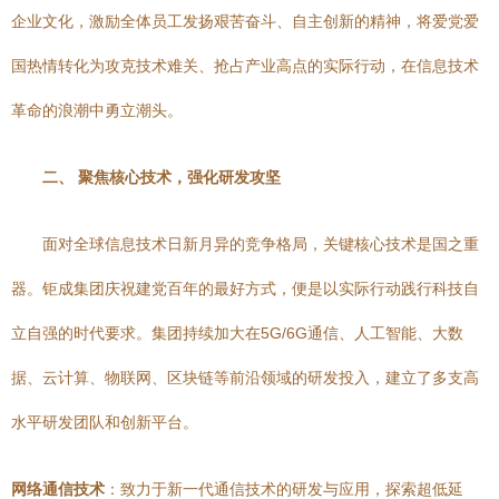
企业文化，激励全体员工发扬艰苦奋斗、自主创新的精神，将爱党爱
国热情转化为攻克技术难关、抢占产业高点的实际行动，在信息技术
革命的浪潮中勇立潮头。
二、 聚焦核心技术，强化研发攻坚
面对全球信息技术日新月异的竞争格局，关键核心技术是国之重
器。钜成集团庆祝建党百年的最好方式，便是以实际行动践行科技自
立自强的时代要求。集团持续加大在5G/6G通信、人工智能、大数
据、云计算、物联网、区块链等前沿领域的研发投入，建立了多支高
水平研发团队和创新平台。
网络通信技术
：致力于新一代通信技术的研发与应用，探索超低延