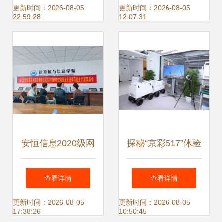
安全技术 边缘计算
枫叶职业技术学院
更新时间：2026-08-05
更新时间：2026-08-05
22:59:28
12:07:31
安全技术要求》正
IT专业学子赴华为
式发布 筑牢边缘计
工业互联网创新中
算安全防线
心研学实践
安恒信息2020级网
探秘“京彩517”体验
络空间安全专业实
日 数智化应用成果
查看详情
查看详情
习就业双选会圆满
精彩纷呈 网络信息
更新时间：2026-08-05
更新时间：2026-08-05
17:38:26
10:50:45