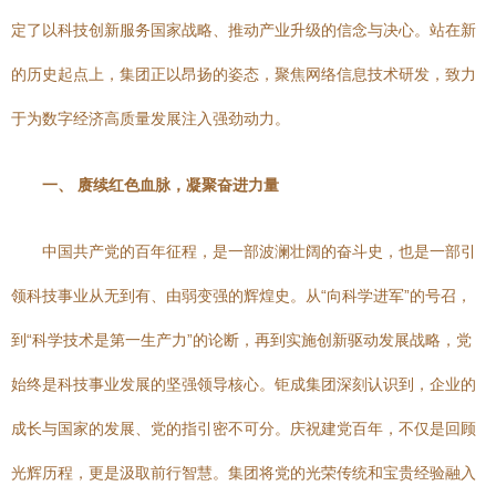
定了以科技创新服务国家战略、推动产业升级的信念与决心。站在新
的历史起点上，集团正以昂扬的姿态，聚焦网络信息技术研发，致力
于为数字经济高质量发展注入强劲动力。
一、 赓续红色血脉，凝聚奋进力量
中国共产党的百年征程，是一部波澜壮阔的奋斗史，也是一部引
领科技事业从无到有、由弱变强的辉煌史。从“向科学进军”的号召，
到“科学技术是第一生产力”的论断，再到实施创新驱动发展战略，党
始终是科技事业发展的坚强领导核心。钜成集团深刻认识到，企业的
成长与国家的发展、党的指引密不可分。庆祝建党百年，不仅是回顾
光辉历程，更是汲取前行智慧。集团将党的光荣传统和宝贵经验融入