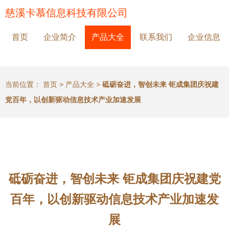
慈溪卡慕信息科技有限公司
首页
企业简介
产品大全
联系我们
企业信息
当前位置：
首页
>
产品大全
>
砥砺奋进，智创未来 钜成集团庆祝建
党百年，以创新驱动信息技术产业加速发展
砥砺奋进，智创未来 钜成集团庆祝建党
百年，以创新驱动信息技术产业加速发
展