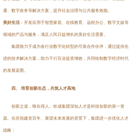
通、数字政务等解决方案，提升社会治理与公共服务效能。
美好生活
：开发应用于智慧家居、在线教育、远程办公、数字文娱等
领域的产品与服务，满足人民日益增长的美好生活需要。
集团致力于成为各行业数字化转型的可靠合作伙伴，通过提供先
进的技术解决方案，助力千行百业提质增效，共同绘制数字经济时代
的发展蓝图。
四、 培育创新生态，共筑人才高地
创新之道，唯在得人。钜成集团深知人才是科技创新的第一资
源。在庆祝建党百年、展望未来发展的背景下，集团进一步优化人才
战略：